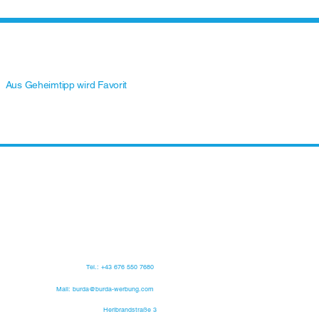
Aus Geheimtipp wird Favorit
Tel.: +43 676 550 7680
Mail: burda@burda-werbung.com
Heribrandstraße 3