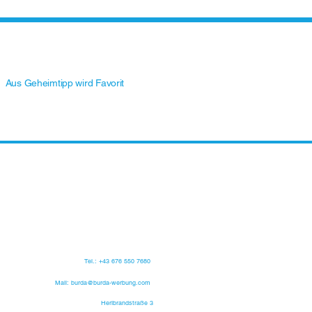
Aus Geheimtipp wird Favorit
Tel.: +43 676 550 7680
Mail: burda@burda-werbung.com
Heribrandstraße 3